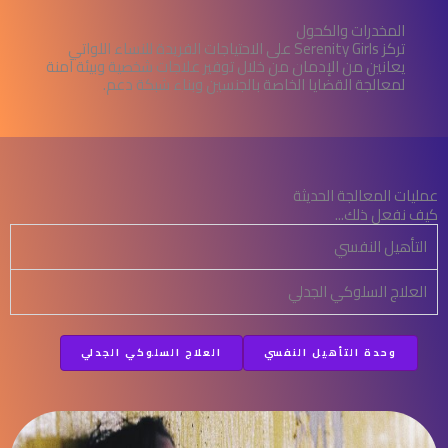
المخدرات والكحول
تركز Serenity Girls على الاحتياجات الفريدة للنساء اللواتي
يعانين من الإدمان من خلال توفير علاجات شخصية وبيئة آمنة
لمعالجة القضايا الخاصة بالجنسين وبناء شبكة دعم.
عمليات المعالجة الحديثة
كيف نفعل ذلك...
التأهيل النفسي
العلاج السلوكي الجدلي
وحدة التأهيل النفسي
العلاج السلوكي الجدلي