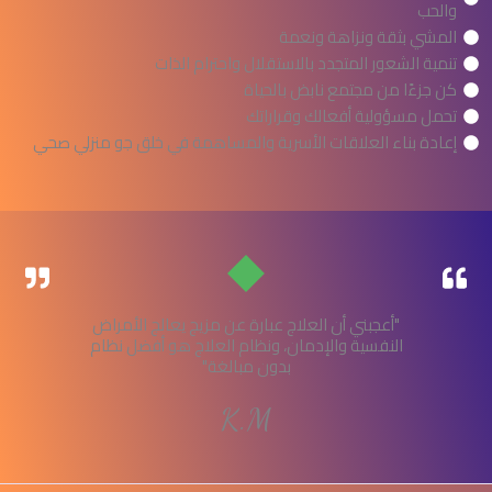
والحب
المشي بثقة ونزاهة ونعمة
تنمية الشعور المتجدد بالاستقلال واحترام الذات
كن جزءًا من مجتمع نابض بالحياة
تحمل مسؤولية أفعالك وقراراتك
إعادة بناء العلاقات الأسرية والمساهمة في خلق جو منزلي صحي
"أعجبني أن العلاج عبارة عن مزيج يعالج الأمراض
النفسية والإدمان، ونظام العلاج هو أفضل نظام
بدون مبالغة"
K.M