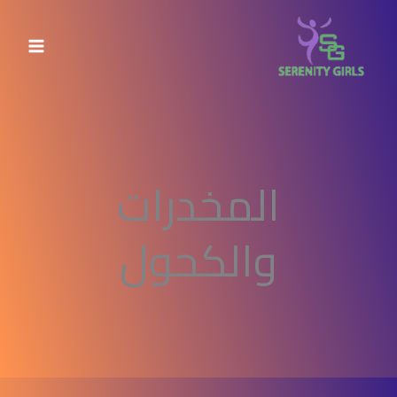
خطي
لى
لمحتوى
المخدرات
والكحول